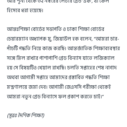
আর শূন্য থেকে ৩২ নম্বরের লেটার গ্রেড ‘এফ’, যা ফেল
হিসেবে ধরা হয়েছে।
আন্তঃশিক্ষা বোর্ডের সভাপতি ও ঢাকা শিক্ষা বোর্ডের
চেয়ারম্যান অধ্যাপক মু. জিয়াউল হক বলেন, “আমরা চার-
পাঁচটি পদ্ধতি নিয়ে কাজ করছি। আন্তর্জাতিক শিক্ষাব্যবস্থার
সঙ্গে মিল রাখার পাশাপাশি গ্রেড বিন্যাস যাতে লজিক্যাল
হয় সে বিষয়টিও খেয়াল রাখছি। চলতি সপ্তাহের শেষ নাগাদ
অথবা আগামী সপ্তাহে আমাদের প্রস্তাবিত পদ্ধতি শিক্ষা
মন্ত্রণালয়ে জমা দেব। আগামী জেএসসি পরীক্ষা থেকেই
আমরা নতুন গ্রেড বিন্যাসে ফল প্রকাশ করতে চাই।”
(সূত্রঃ দৈণিক শিক্ষা)